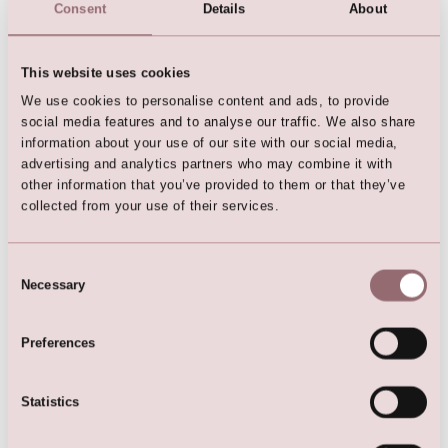
Who has access to your personal data?
Consent
Details
About
Data that is forwarded to third parties is only used to
provide you with the service mentioned above, to
This website uses cookies
media agencies and technical suppliers for
We use cookies to personalise content and ads, to provide
distribution of physical and digital direct marketing.
social media features and to analyse our traffic. We also share
We never pass on, sell or swap your data for
information about your use of our site with our social media,
marketing purposes to third parties outside the LILLY
advertising and analytics partners who may combine it with
group.
other information that you’ve provided to them or that they’ve
collected from your use of their services.
What is the legal ground to process your personal
data?
Consent
Necessary
Selection
The processing of your personal data is based on
your consent when you agree to direct marketing.
Preferences
Your right to withdraw your consent:
Statistics
You have the right to withdraw your consent for the
processing of your personal data at any time and also