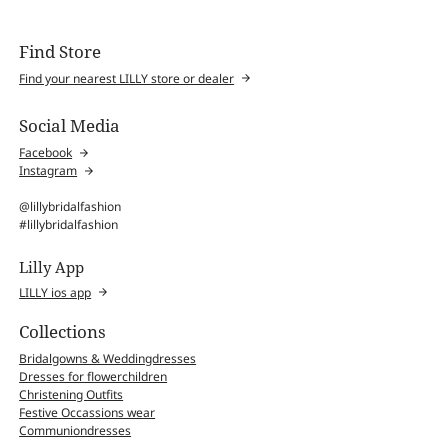
Find Store
Find your nearest LILLY store or dealer
Social Media
Facebook
Instagram
@lillybridalfashion
#lillybridalfashion
Lilly App
LILLY ios app
Collections
Bridalgowns & Weddingdresses
Dresses for flowerchildren
Christening Outfits
Festive Occassions wear
Communiondresses