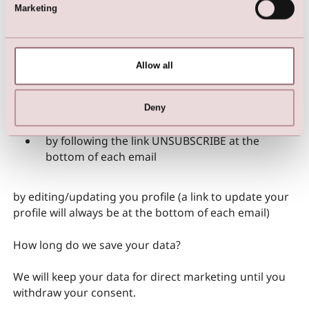
Marketing
object to direct marketing. When you do so, LILLY will
no longer be able to send you any further direct
marketing offers or information based on your
consent.
Allow all
You can opt out from direct marketing by the
following means:
Deny
by following the link UNSUBSCRIBE at the
bottom of each email
by editing/updating you profile (a link to update your
profile will always be at the bottom of each email)
How long do we save your data?
We will keep your data for direct marketing until you
withdraw your consent.