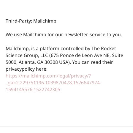
Third-Party: Mailchimp
We use Mailchimp for our newsletter-service to you.
Mailchimp, is a platform controlled by The Rocket
Science Group, LLC (675 Ponce de Leon Ave NE, Suite
5000, Atlanta, GA 30308 USA). You can read their
privacypolicy here:
https://mailchimp.com/legal/privacy/?
_ga=2.229751196.1039870478.1526647974-
1594145576.1522742305